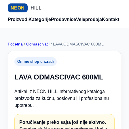
NEON
HILL
Proizvodi
Kategorije
Prodavnice
Veleprodaja
Kontakt
Početna
/
Odmašćivači
/ LAVA ODMASCIVAC 600ML
Online shop u izradi
LAVA ODMASCIVAC 600ML
Artikal iz NEON HILL informativnog kataloga
proizvoda za kućnu, poslovnu ili profesionalnu
upotrebu.
Poručivanje preko sajta još nije aktivno.