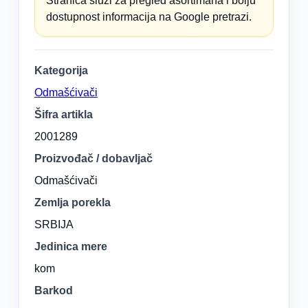
Stranica služi za pregled asortimana i bolju
dostupnost informacija na Google pretrazi.
Kategorija
Odmašćivači
Šifra artikla
2001289
Proizvođač / dobavljač
Odmašćivači
Zemlja porekla
SRBIJA
Jedinica mere
kom
Barkod