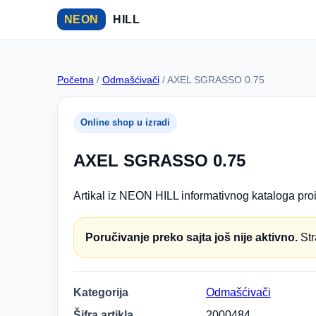
NEON
HILL
Početna
/
Odmašćivači
/ AXEL SGRASSO 0.75
Online shop u izradi
AXEL SGRASSO 0.75
Artikal iz NEON HILL informativnog kataloga proi
Poručivanje preko sajta još nije aktivno.
Str
Kategorija
Odmašćivači
Šifra artikla
2000484