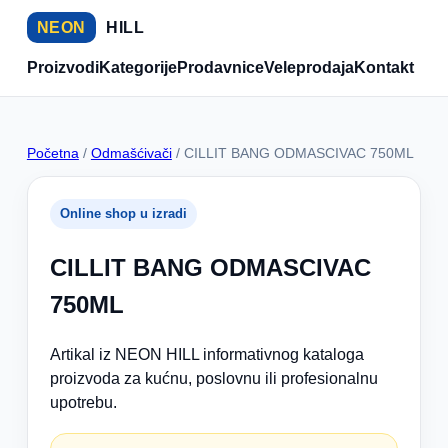
NEON
HILL
Proizvodi
Kategorije
Prodavnice
Veleprodaja
Kontakt
Početna
/
Odmašćivači
/ CILLIT BANG ODMASCIVAC 750ML
Online shop u izradi
CILLIT BANG ODMASCIVAC
750ML
Artikal iz NEON HILL informativnog kataloga
proizvoda za kućnu, poslovnu ili profesionalnu
upotrebu.