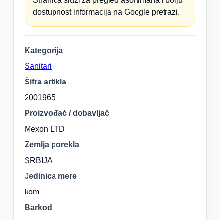
Stranica služi za pregled asortimana i bolju
dostupnost informacija na Google pretrazi.
Kategorija
Sanitari
Šifra artikla
2001965
Proizvođač / dobavljač
Mexon LTD
Zemlja porekla
SRBIJA
Jedinica mere
kom
Barkod