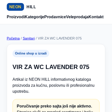
NEON
HILL
Proizvodi
Kategorije
Prodavnice
Veleprodaja
Kontakt
Početna
/
Sanitari
/ VIR ZA WC LAVENDER 075
Online shop u izradi
VIR ZA WC LAVENDER 075
Artikal iz NEON HILL informativnog kataloga
proizvoda za kućnu, poslovnu ili profesionalnu
upotrebu.
Poručivanje preko sajta još nije aktivno.