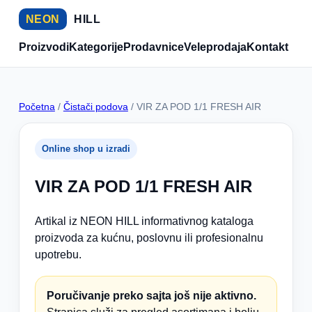
NEON
HILL
Proizvodi
Kategorije
Prodavnice
Veleprodaja
Kontakt
Početna
/
Čistači podova
/ VIR ZA POD 1/1 FRESH AIR
Online shop u izradi
VIR ZA POD 1/1 FRESH AIR
Artikal iz NEON HILL informativnog kataloga
proizvoda za kućnu, poslovnu ili profesionalnu
upotrebu.
Poručivanje preko sajta još nije aktivno.