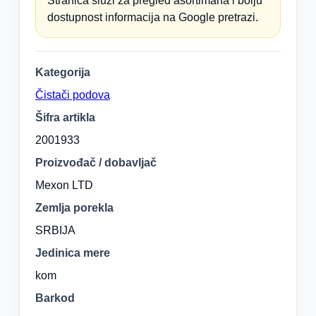
Stranica služi za pregled asortimana i bolju
dostupnost informacija na Google pretrazi.
Kategorija
Čistači podova
Šifra artikla
2001933
Proizvođač / dobavljač
Mexon LTD
Zemlja porekla
SRBIJA
Jedinica mere
kom
Barkod