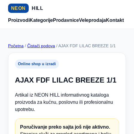
NEON
HILL
Proizvodi
Kategorije
Prodavnice
Veleprodaja
Kontakt
Početna
/
Čistači podova
/ AJAX FDF LILAC BREEZE 1/1
Online shop u izradi
AJAX FDF LILAC BREEZE 1/1
Artikal iz NEON HILL informativnog kataloga
proizvoda za kućnu, poslovnu ili profesionalnu
upotrebu.
Poručivanje preko sajta još nije aktivno.