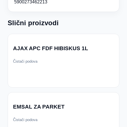
5900273462213
Slični proizvodi
AJAX APC FDF HIBISKUS 1L
Čistači podova
EMSAL ZA PARKET
Čistači podova