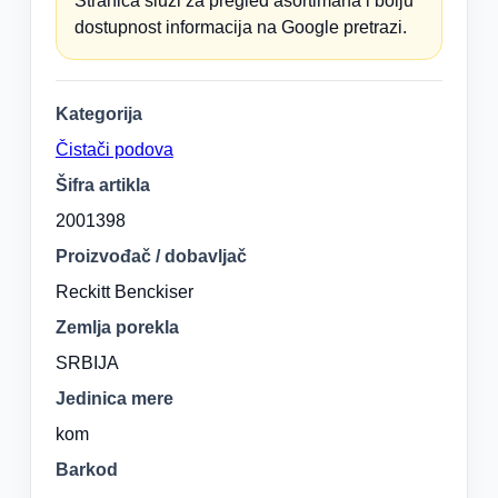
Stranica služi za pregled asortimana i bolju
dostupnost informacija na Google pretrazi.
Kategorija
Čistači podova
Šifra artikla
2001398
Proizvođač / dobavljač
Reckitt Benckiser
Zemlja porekla
SRBIJA
Jedinica mere
kom
Barkod