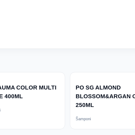
AUMA COLOR MULTI
PO SG ALMOND
E 400ML
BLOSSOM&ARGAN O
250ML
i
Šamponi