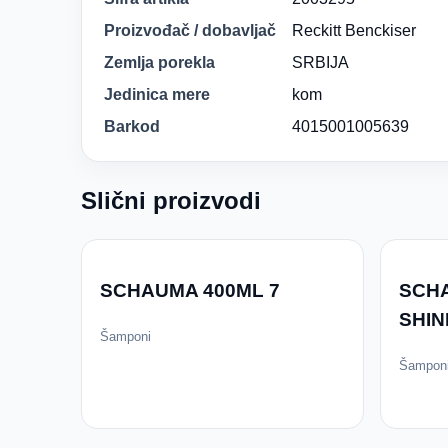
Proizvođač / dobavljač
Reckitt Benckiser
Zemlja porekla
SRBIJA
Jedinica mere
kom
Barkod
4015001005639
Slični proizvodi
SCHAUMA 400ML 7
SCH
SHIN
Šamponi
Šampon