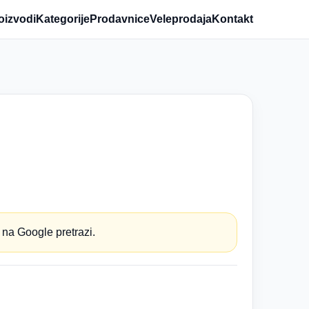
oizvodi
Kategorije
Prodavnice
Veleprodaja
Kontakt
 na Google pretrazi.