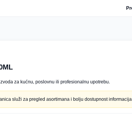
Pr
0ML
zvoda za kućnu, poslovnu ili profesionalnu upotrebu.
anica služi za pregled asortimana i bolju dostupnost informacija