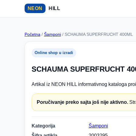
NEON
HILL
Početna
/
Šamponi
/ SCHAUMA SUPERFRUCHT 400ML
Online shop u izradi
SCHAUMA SUPERFRUCHT 40
Artikal iz NEON HILL informativnog kataloga proi
Poručivanje preko sajta još nije aktivno.
Str
Kategorija
Šamponi
Šifra artikla
2003295