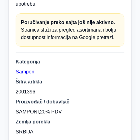
upotrebu.
Poručivanje preko sajta još nije aktivno.
Stranica služi za pregled asortimana i bolju
dostupnost informacija na Google pretrazi.
Kategorija
Šamponi
Šifra artikla
2001396
Proizvođač / dobavljač
ŠAMPONI,20% PDV
Zemlja porekla
SRBIJA