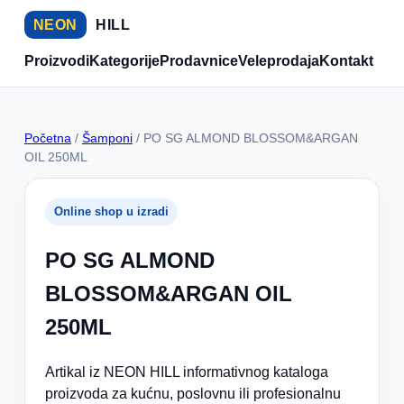
NEON
HILL
Proizvodi
Kategorije
Prodavnice
Veleprodaja
Kontakt
Početna
/
Šamponi
/ PO SG ALMOND BLOSSOM&ARGAN
OIL 250ML
Online shop u izradi
PO SG ALMOND
BLOSSOM&ARGAN OIL
250ML
Artikal iz NEON HILL informativnog kataloga
proizvoda za kućnu, poslovnu ili profesionalnu