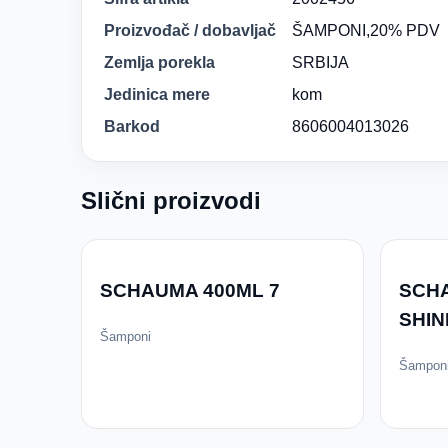
Proizvođač / dobavljač
ŠAMPONI,20% PDV
Zemlja porekla
SRBIJA
Jedinica mere
kom
Barkod
8606004013026
Slični proizvodi
SCHAUMA 400ML 7
SCH
SHIN
Šamponi
Šampon