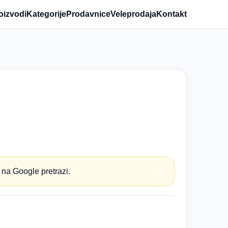
oizvodi
Kategorije
Prodavnice
Veleprodaja
Kontakt
 na Google pretrazi.