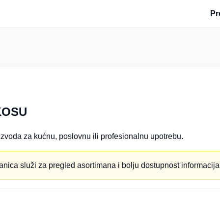
Pr
KOSU
zvoda za kućnu, poslovnu ili profesionalnu upotrebu.
anica služi za pregled asortimana i bolju dostupnost informacija