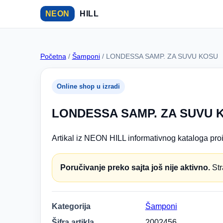
NEON
HILL
Početna
/
Šamponi
/ LONDESSA SAMP. ZA SUVU KOSU
Online shop u izradi
LONDESSA SAMP. ZA SUVU 
Artikal iz NEON HILL informativnog kataloga proi
Poručivanje preko sajta još nije aktivno.
Str
Kategorija
Šamponi
Šifra artikla
2002456