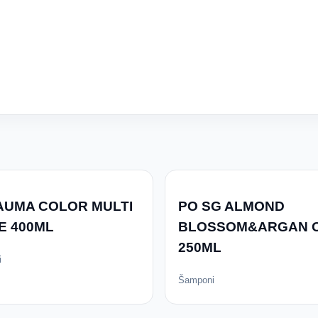
AUMA COLOR MULTI
PO SG ALMOND
E 400ML
BLOSSOM&ARGAN O
250ML
i
Šamponi