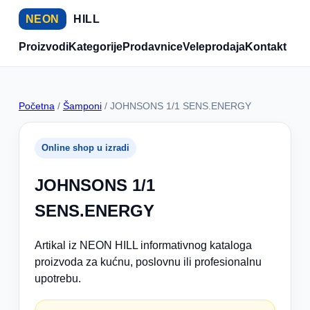
NEON
HILL
Proizvodi
Kategorije
Prodavnice
Veleprodaja
Kontakt
Početna
/
Šamponi
/ JOHNSONS 1/1 SENS.ENERGY
Online shop u izradi
JOHNSONS 1/1
SENS.ENERGY
Artikal iz NEON HILL informativnog kataloga
proizvoda za kućnu, poslovnu ili profesionalnu
upotrebu.