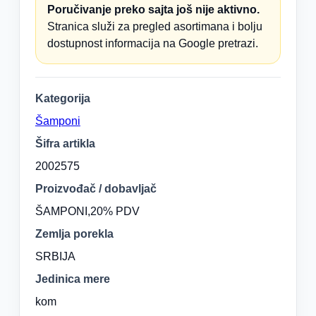
Poručivanje preko sajta još nije aktivno.
Stranica služi za pregled asortimana i bolju
dostupnost informacija na Google pretrazi.
Kategorija
Šamponi
Šifra artikla
2002575
Proizvođač / dobavljač
ŠAMPONI,20% PDV
Zemlja porekla
SRBIJA
Jedinica mere
kom