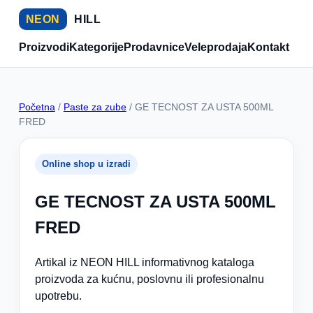
NEON
HILL
Proizvodi
Kategorije
Prodavnice
Veleprodaja
Kontakt
Početna
/
Paste za zube
/ GE TECNOST ZA USTA 500ML
FRED
Online shop u izradi
GE TECNOST ZA USTA 500ML
FRED
Artikal iz NEON HILL informativnog kataloga
proizvoda za kućnu, poslovnu ili profesionalnu
upotrebu.