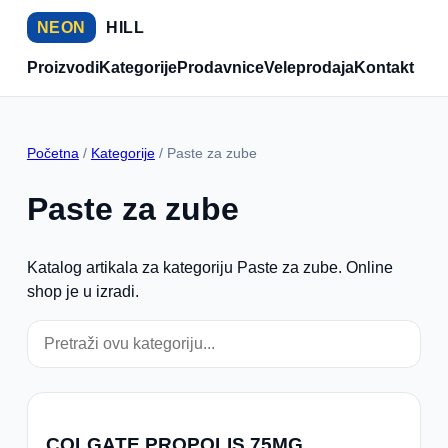
NEON
HILL
Proizvodi
Kategorije
Prodavnice
Veleprodaja
Kontakt
Početna
/
Kategorije
/ Paste za zube
Paste za zube
Katalog artikala za kategoriju Paste za zube. Online
shop je u izradi.
COLGATE PROPOLIS 75MG