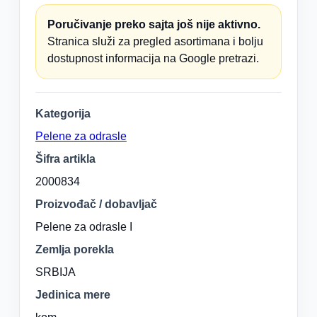
Poručivanje preko sajta još nije aktivno.
Stranica služi za pregled asortimana i bolju
dostupnost informacija na Google pretrazi.
Kategorija
Pelene za odrasle
Šifra artikla
2000834
Proizvođač / dobavljač
Pelene za odrasle I
Zemlja porekla
SRBIJA
Jedinica mere