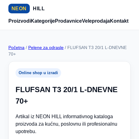
NEON
HILL
Proizvodi
Kategorije
Prodavnice
Veleprodaja
Kontakt
Početna
/
Pelene za odrasle
/ FLUFSAN T3 20/1 L-DNEVNE
70+
Online shop u izradi
FLUFSAN T3 20/1 L-DNEVNE
70+
Artikal iz NEON HILL informativnog kataloga
proizvoda za kućnu, poslovnu ili profesionalnu
upotrebu.