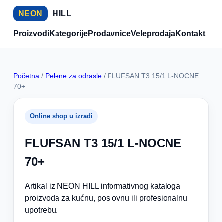
NEON
HILL
Proizvodi
Kategorije
Prodavnice
Veleprodaja
Kontakt
Početna
/
Pelene za odrasle
/ FLUFSAN T3 15/1 L-NOCNE
70+
Online shop u izradi
FLUFSAN T3 15/1 L-NOCNE
70+
Artikal iz NEON HILL informativnog kataloga
proizvoda za kućnu, poslovnu ili profesionalnu
upotrebu.