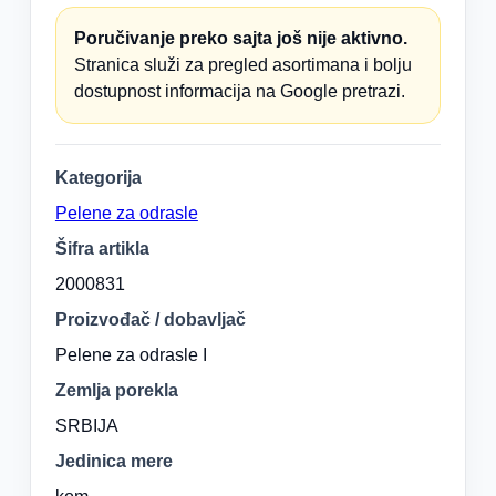
Poručivanje preko sajta još nije aktivno.
Stranica služi za pregled asortimana i bolju
dostupnost informacija na Google pretrazi.
Kategorija
Pelene za odrasle
Šifra artikla
2000831
Proizvođač / dobavljač
Pelene za odrasle I
Zemlja porekla
SRBIJA
Jedinica mere