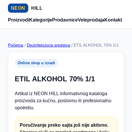
NEON
HILL
Proizvodi
Kategorije
Prodavnice
Veleprodaja
Kontakt
Početna
/
Dezinfekciona sredstva
/ ETIL ALKOHOL 70% 1/1
Online shop u izradi
ETIL ALKOHOL 70% 1/1
Artikal iz NEON HILL informativnog kataloga
proizvoda za kućnu, poslovnu ili profesionalnu
upotrebu.
Poručivanje preko sajta još nije aktivno.