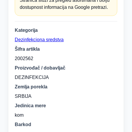
Stranica služi za pregled asortimana i bolju
dostupnost informacija na Google pretrazi.
Kategorija
Dezinfekciona sredstva
Šifra artikla
2002562
Proizvođač / dobavljač
DEZINFEKCIJA
Zemlja porekla
SRBIJA
Jedinica mere
kom
Barkod