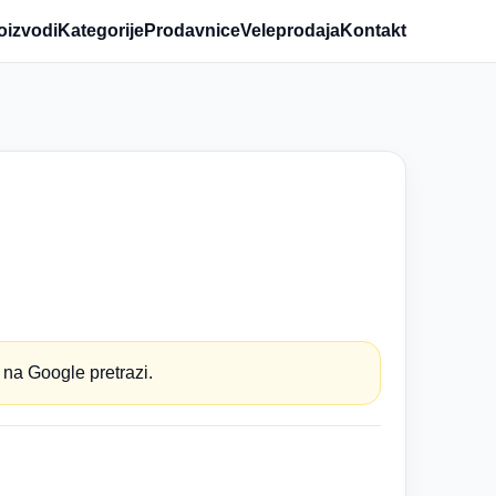
oizvodi
Kategorije
Prodavnice
Veleprodaja
Kontakt
 na Google pretrazi.