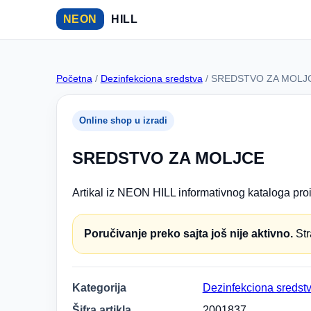
NEON
HILL
Početna
/
Dezinfekciona sredstva
/ SREDSTVO ZA MOLJ
Online shop u izradi
SREDSTVO ZA MOLJCE
Artikal iz NEON HILL informativnog kataloga proi
Poručivanje preko sajta još nije aktivno.
Str
Kategorija
Dezinfekciona sredst
Šifra artikla
2001837