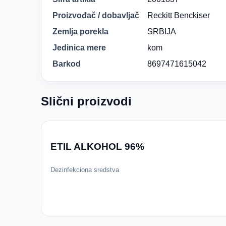
Proizvođač / dobavljač
Reckitt Benckiser
Zemlja porekla
SRBIJA
Jedinica mere
kom
Barkod
8697471615042
Slični proizvodi
ETIL ALKOHOL 96%
Dezinfekciona sredstva