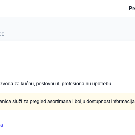
Pr
CE
zvoda za kućnu, poslovnu ili profesionalnu upotrebu.
anica služi za pregled asortimana i bolju dostupnost informacija
va