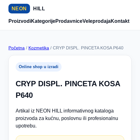
NEON
HILL
Proizvodi
Kategorije
Prodavnice
Veleprodaja
Kontakt
Početna
/
Kozmetika
/ CRYP DISPL. PINCETA KOSA P640
Online shop u izradi
CRYP DISPL. PINCETA KOSA
P640
Artikal iz NEON HILL informativnog kataloga
proizvoda za kućnu, poslovnu ili profesionalnu
upotrebu.