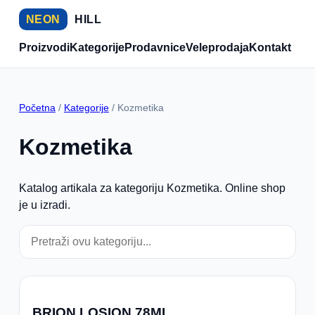
NEON
HILL
Proizvodi
Kategorije
Prodavnice
Veleprodaja
Kontakt
Početna
/
Kategorije
/ Kozmetika
Kozmetika
Katalog artikala za kategoriju Kozmetika. Online shop
je u izradi.
BRION LOSION 78ML