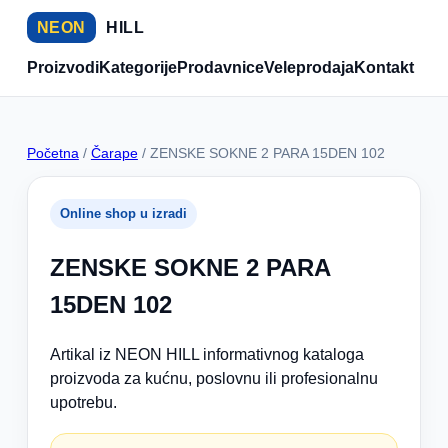
NEON
HILL
Proizvodi
Kategorije
Prodavnice
Veleprodaja
Kontakt
Početna
/
Čarape
/ ZENSKE SOKNE 2 PARA 15DEN 102
Online shop u izradi
ZENSKE SOKNE 2 PARA
15DEN 102
Artikal iz NEON HILL informativnog kataloga
proizvoda za kućnu, poslovnu ili profesionalnu
upotrebu.