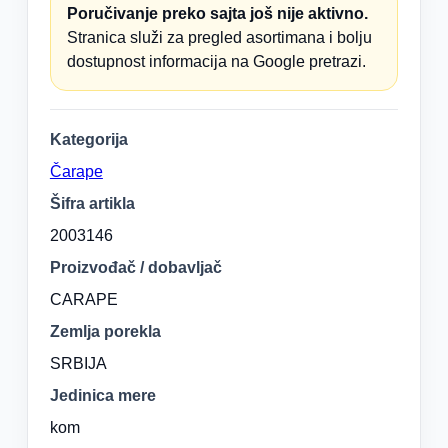
Poručivanje preko sajta još nije aktivno.
Stranica služi za pregled asortimana i bolju
dostupnost informacija na Google pretrazi.
Kategorija
Čarape
Šifra artikla
2003146
Proizvođač / dobavljač
CARAPE
Zemlja porekla
SRBIJA
Jedinica mere
kom