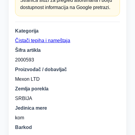
Stranica služi za pregled asortimana i bolju
dostupnost informacija na Google pretrazi.
Kategorija
Čistači tepiha i nameštaja
Šifra artikla
2000593
Proizvođač / dobavljač
Mexon LTD
Zemlja porekla
SRBIJA
Jedinica mere
kom
Barkod