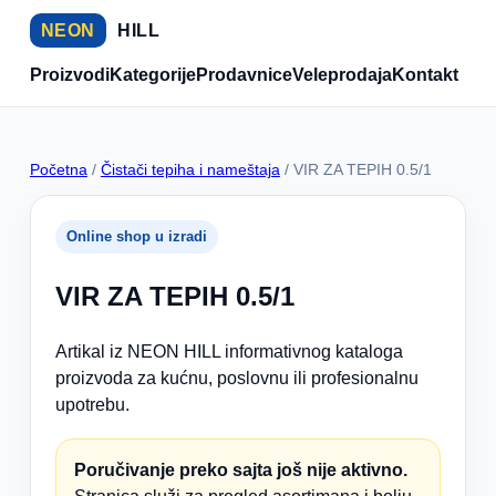
NEON
HILL
Proizvodi
Kategorije
Prodavnice
Veleprodaja
Kontakt
Početna
/
Čistači tepiha i nameštaja
/ VIR ZA TEPIH 0.5/1
Online shop u izradi
VIR ZA TEPIH 0.5/1
Artikal iz NEON HILL informativnog kataloga
proizvoda za kućnu, poslovnu ili profesionalnu
upotrebu.
Poručivanje preko sajta još nije aktivno.