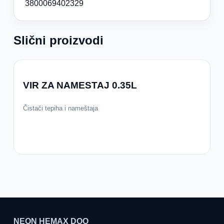
3800069402329
Slični proizvodi
VIR ZA NAMESTAJ 0.35L
Čistači tepiha i nameštaja
NEON HEMAX DOO