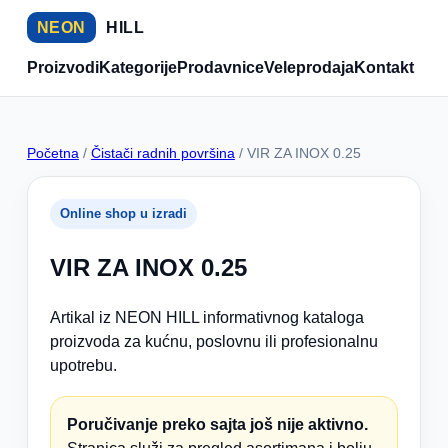
NEON
HILL
Proizvodi
Kategorije
Prodavnice
Veleprodaja
Kontakt
Početna
/
Čistači radnih površina
/ VIR ZA INOX 0.25
Online shop u izradi
VIR ZA INOX 0.25
Artikal iz NEON HILL informativnog kataloga
proizvoda za kućnu, poslovnu ili profesionalnu
upotrebu.
Poručivanje preko sajta još nije aktivno.