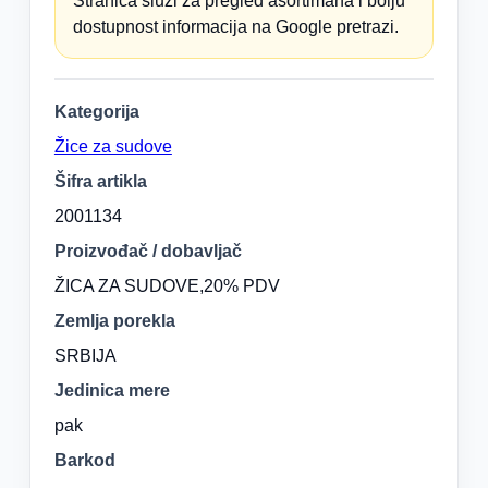
Stranica služi za pregled asortimana i bolju
dostupnost informacija na Google pretrazi.
Kategorija
Žice za sudove
Šifra artikla
2001134
Proizvođač / dobavljač
ŽICA ZA SUDOVE,20% PDV
Zemlja porekla
SRBIJA
Jedinica mere
pak
Barkod