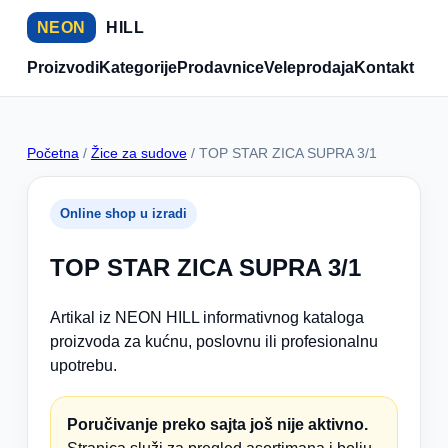
NEON
HILL
Proizvodi
Kategorije
Prodavnice
Veleprodaja
Kontakt
Početna
/
Žice za sudove
/ TOP STAR ZICA SUPRA 3/1
Online shop u izradi
TOP STAR ZICA SUPRA 3/1
Artikal iz NEON HILL informativnog kataloga
proizvoda za kućnu, poslovnu ili profesionalnu
upotrebu.
Poručivanje preko sajta još nije aktivno.