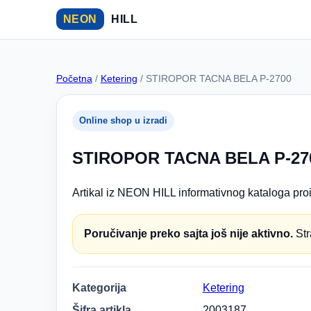
NEON
HILL
Početna
/
Ketering
/ STIROPOR TACNA BELA P-2700
Online shop u izradi
STIROPOR TACNA BELA P-27
Artikal iz NEON HILL informativnog kataloga proi
Poručivanje preko sajta još nije aktivno.
Str
Kategorija
Ketering
Šifra artikla
2003187