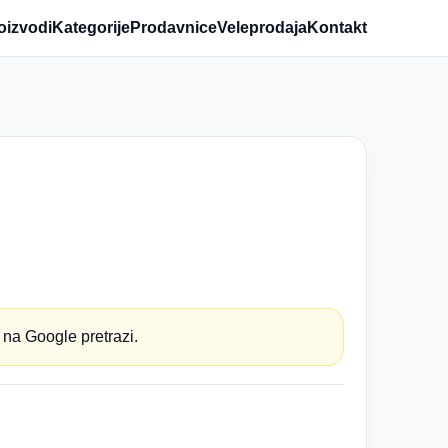
oizvodi
Kategorije
Prodavnice
Veleprodaja
Kontakt
 na Google pretrazi.