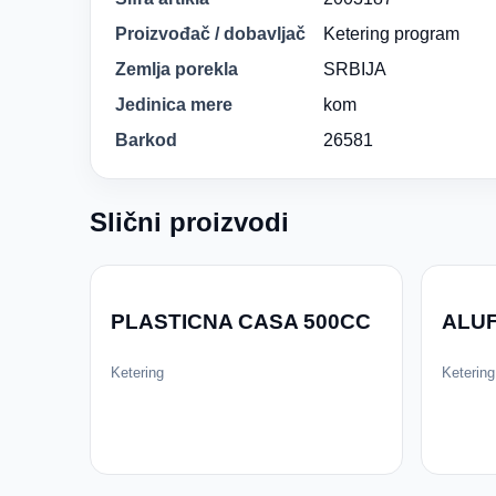
Proizvođač / dobavljač
Ketering program
Zemlja porekla
SRBIJA
Jedinica mere
kom
Barkod
26581
Slični proizvodi
PLASTICNA CASA 500CC
ALUF
Ketering
Ketering