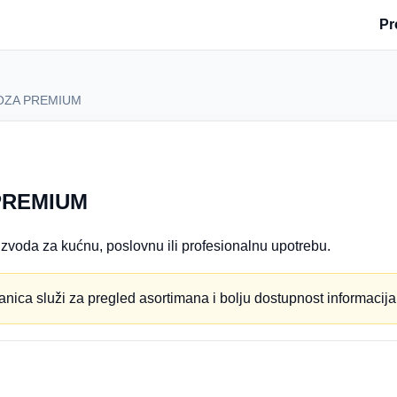
Pr
LOZA PREMIUM
PREMIUM
zvoda za kućnu, poslovnu ili profesionalnu upotrebu.
anica služi za pregled asortimana i bolju dostupnost informacija