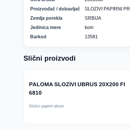
Proizvođač / dobavljač
SLOZIVI PAPIRNI 
Zemlja porekla
SRBIJA
Jedinica mere
kom
Barkod
13581
Slični proizvodi
PALOMA SLOZIVI UBRUS 20X200 FI
6810
Složivi papirni ubrusi