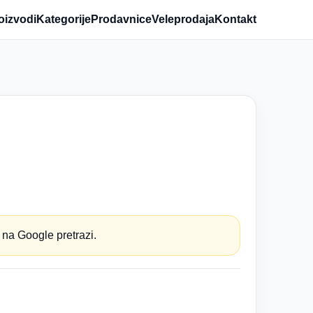
oizvodi
Kategorije
Prodavnice
Veleprodaja
Kontakt
 na Google pretrazi.