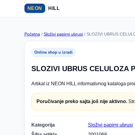
NEON
HILL
Početna
/
Složivi papirni ubrusi
/ SLOZIVI UBRUS CELU
Online shop u izradi
SLOZIVI UBRUS CELULOZA 
Artikal iz NEON HILL informativnog kataloga proi
Poručivanje preko sajta još nije aktivno.
Str
Kategorija
Složivi papirni ubrusi
Šifra artikla
2001068