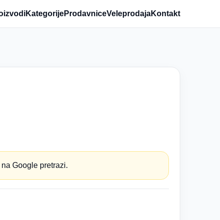
oizvodi
Kategorije
Prodavnice
Veleprodaja
Kontakt
 na Google pretrazi.