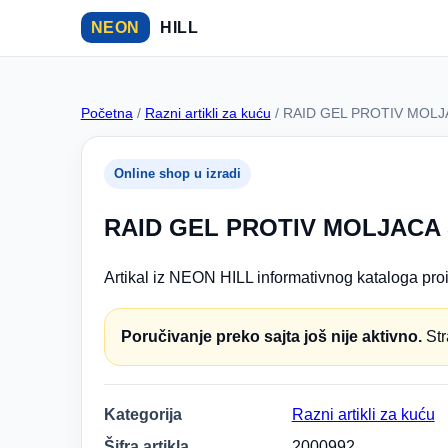
NEON
HILL
Početna
/
Razni artikli za kuću
/ RAID GEL PROTIV MOLJ
Online shop u izradi
RAID GEL PROTIV MOLJACA 
Artikal iz NEON HILL informativnog kataloga proi
Poručivanje preko sajta još nije aktivno.
Str
Kategorija
Razni artikli za kuću
Šifra artikla
2000992