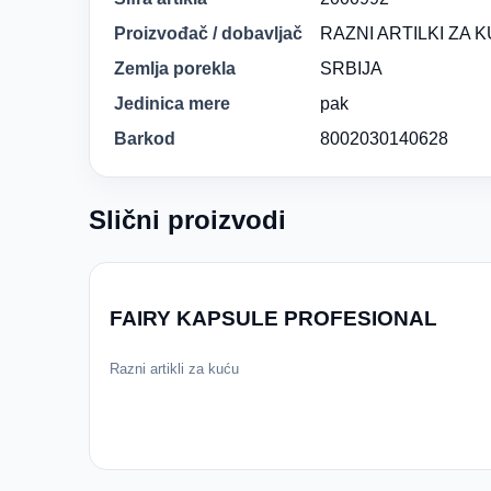
Proizvođač / dobavljač
RAZNI ARTILKI ZA 
Zemlja porekla
SRBIJA
Jedinica mere
pak
Barkod
8002030140628
Slični proizvodi
FAIRY KAPSULE PROFESIONAL
Razni artikli za kuću