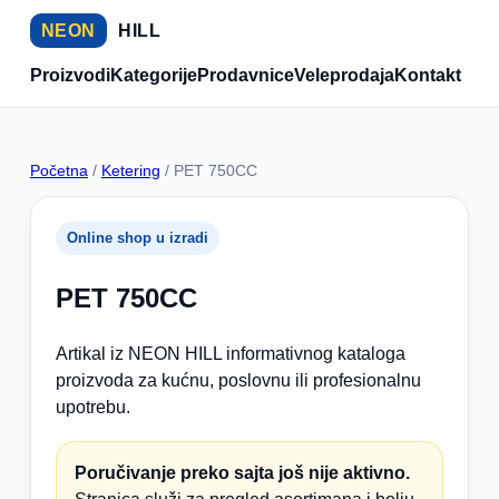
NEON
HILL
Proizvodi
Kategorije
Prodavnice
Veleprodaja
Kontakt
Početna
/
Ketering
/ PET 750CC
Online shop u izradi
PET 750CC
Artikal iz NEON HILL informativnog kataloga
proizvoda za kućnu, poslovnu ili profesionalnu
upotrebu.
Poručivanje preko sajta još nije aktivno.