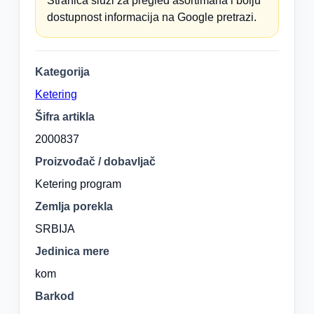
Stranica služi za pregled asortimana i bolju
dostupnost informacija na Google pretrazi.
Kategorija
Ketering
Šifra artikla
2000837
Proizvođač / dobavljač
Ketering program
Zemlja porekla
SRBIJA
Jedinica mere
kom
Barkod