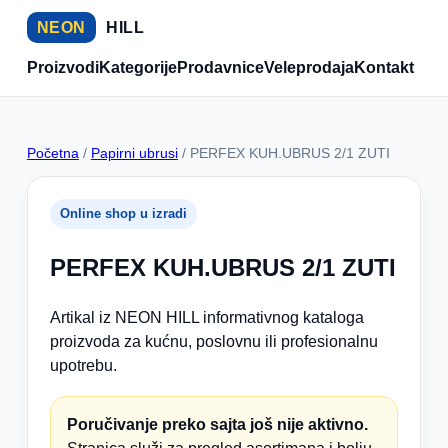
NEON
HILL
Proizvodi
Kategorije
Prodavnice
Veleprodaja
Kontakt
Početna
/
Papirni ubrusi
/ PERFEX KUH.UBRUS 2/1 ZUTI
Online shop u izradi
PERFEX KUH.UBRUS 2/1 ZUTI
Artikal iz NEON HILL informativnog kataloga
proizvoda za kućnu, poslovnu ili profesionalnu
upotrebu.
Poručivanje preko sajta još nije aktivno.