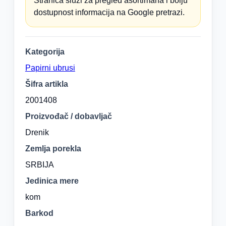
Stranica služi za pregled asortimana i bolju
dostupnost informacija na Google pretrazi.
Kategorija
Papirni ubrusi
Šifra artikla
2001408
Proizvođač / dobavljač
Drenik
Zemlja porekla
SRBIJA
Jedinica mere
kom
Barkod