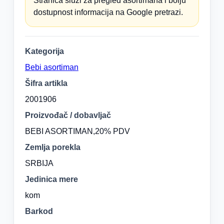
Stranica služi za pregled asortimana i bolju
dostupnost informacija na Google pretrazi.
Kategorija
Bebi asortiman
Šifra artikla
2001906
Proizvođač / dobavljač
BEBI ASORTIMAN,20% PDV
Zemlja porekla
SRBIJA
Jedinica mere
kom
Barkod