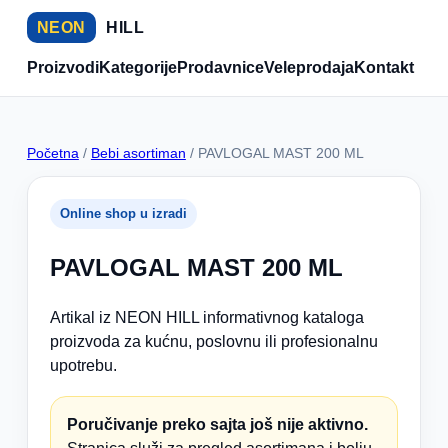
NEON
HILL
Proizvodi
Kategorije
Prodavnice
Veleprodaja
Kontakt
Početna
/
Bebi asortiman
/ PAVLOGAL MAST 200 ML
Online shop u izradi
PAVLOGAL MAST 200 ML
Artikal iz NEON HILL informativnog kataloga
proizvoda za kućnu, poslovnu ili profesionalnu
upotrebu.
Poručivanje preko sajta još nije aktivno.