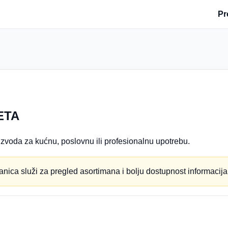
Pr
ETA
zvoda za kućnu, poslovnu ili profesionalnu upotrebu.
anica služi za pregled asortimana i bolju dostupnost informacija