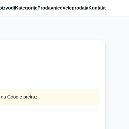
oizvodi
Kategorije
Prodavnice
Veleprodaja
Kontakt
 na Google pretrazi.