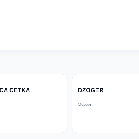
CA CETKA
DZOGER
Mopovi