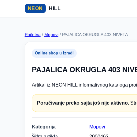
NEON
HILL
Početna
/
Mopovi
/ PAJALICA OKRUGLA 403 NIVETA
Online shop u izradi
PAJALICA OKRUGLA 403 NIV
Artikal iz NEON HILL informativnog kataloga proi
Poručivanje preko sajta još nije aktivno.
Str
Kategorija
Mopovi
Šifra artikla
2000462