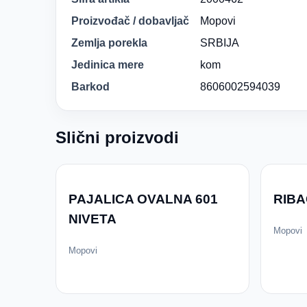
Proizvođač / dobavljač
Mopovi
Zemlja porekla
SRBIJA
Jedinica mere
kom
Barkod
8606002594039
Slični proizvodi
PAJALICA OVALNA 601
RIBA
NIVETA
Mopovi
Mopovi