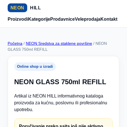
NEON
HILL
Proizvodi
Kategorije
Prodavnice
Veleprodaja
Kontakt
Početna
/
NEON Sredstva za staklene površine
/ NEON
GLASS 750ml REFILL
Online shop u izradi
NEON GLASS 750ml REFILL
Artikal iz NEON HILL informativnog kataloga
proizvoda za kućnu, poslovnu ili profesionalnu
upotrebu.
Poručivanje preko sajta još nije aktivno.