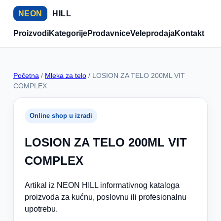
NEON
HILL
Proizvodi
Kategorije
Prodavnice
Veleprodaja
Kontakt
Početna
/
Mleka za telo
/ LOSION ZA TELO 200ML VIT
COMPLEX
Online shop u izradi
LOSION ZA TELO 200ML VIT
COMPLEX
Artikal iz NEON HILL informativnog kataloga
proizvoda za kućnu, poslovnu ili profesionalnu
upotrebu.