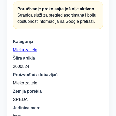
Poručivanje preko sajta još nije aktivno.
Stranica služi za pregled asortimana i bolju
dostupnost informacija na Google pretrazi.
Kategorija
Mleka za telo
Šifra artikla
2000824
Proizvođač / dobavljač
Mleko za telo
Zemlja porekla
SRBIJA
Jedinica mere