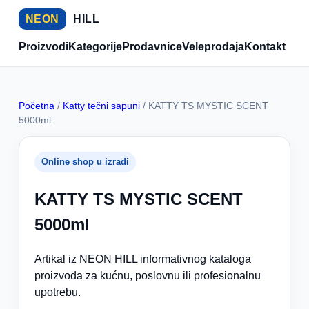
NEON
HILL
Proizvodi
Kategorije
Prodavnice
Veleprodaja
Kontakt
Početna
/
Katty tečni sapuni
/ KATTY TS MYSTIC SCENT
5000ml
Online shop u izradi
KATTY TS MYSTIC SCENT
5000ml
Artikal iz NEON HILL informativnog kataloga
proizvoda za kućnu, poslovnu ili profesionalnu
upotrebu.