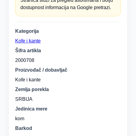
Stranica služi za pregled asortimana i bolju
dostupnost informacija na Google pretrazi.
Kategorija
Kofe i kante
Šifra artikla
2000708
Proizvođač / dobavljač
Kofe i kante
Zemlja porekla
SRBIJA
Jedinica mere
kom
Barkod