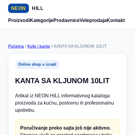
NEON
HILL
Proizvodi
Kategorije
Prodavnice
Veleprodaja
Kontakt
Početna
/
Kofe i kante
/ KANTA SA KLJUNOM 10LIT
Online shop u izradi
KANTA SA KLJUNOM 10LIT
Artikal iz NEON HILL informativnog kataloga
proizvoda za kućnu, poslovnu ili profesionalnu
upotrebu.
Poručivanje preko sajta još nije aktivno.