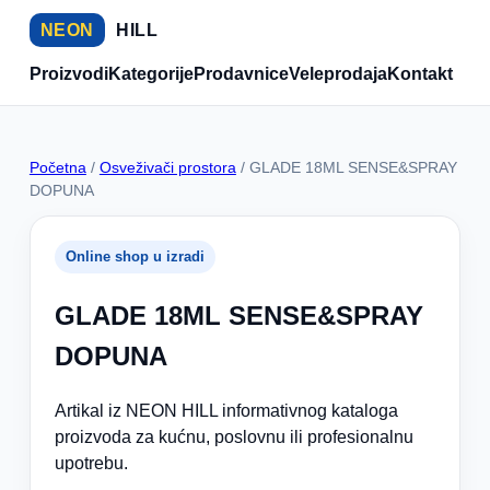
NEON
HILL
Proizvodi
Kategorije
Prodavnice
Veleprodaja
Kontakt
Početna
/
Osveživači prostora
/ GLADE 18ML SENSE&SPRAY
DOPUNA
Online shop u izradi
GLADE 18ML SENSE&SPRAY
DOPUNA
Artikal iz NEON HILL informativnog kataloga
proizvoda za kućnu, poslovnu ili profesionalnu
upotrebu.