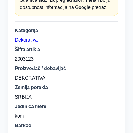
Stranica služi za pregled asortimana i bolju
dostupnost informacija na Google pretrazi.
Kategorija
Dekorativa
Šifra artikla
2003123
Proizvođač / dobavljač
DEKORATIVA
Zemlja porekla
SRBIJA
Jedinica mere
kom
Barkod