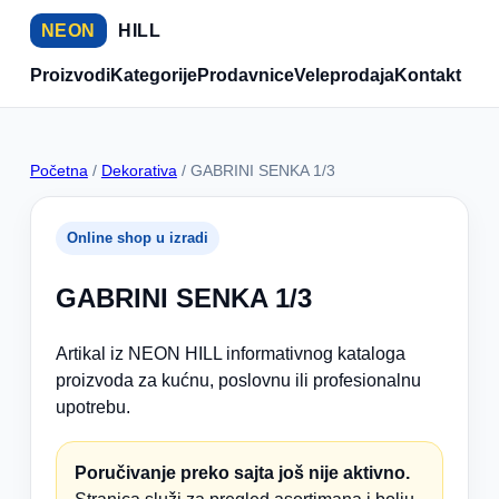
NEON
HILL
Proizvodi
Kategorije
Prodavnice
Veleprodaja
Kontakt
Početna
/
Dekorativa
/ GABRINI SENKA 1/3
Online shop u izradi
GABRINI SENKA 1/3
Artikal iz NEON HILL informativnog kataloga
proizvoda za kućnu, poslovnu ili profesionalnu
upotrebu.
Poručivanje preko sajta još nije aktivno.