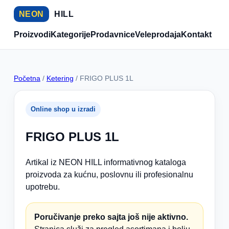
NEON
HILL
Proizvodi
Kategorije
Prodavnice
Veleprodaja
Kontakt
Početna
/
Ketering
/ FRIGO PLUS 1L
Online shop u izradi
FRIGO PLUS 1L
Artikal iz NEON HILL informativnog kataloga
proizvoda za kućnu, poslovnu ili profesionalnu
upotrebu.
Poručivanje preko sajta još nije aktivno.