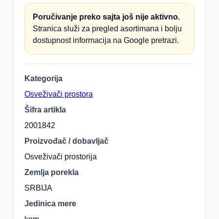
Poručivanje preko sajta još nije aktivno.
Stranica služi za pregled asortimana i bolju
dostupnost informacija na Google pretrazi.
Kategorija
Osveživači prostora
Šifra artikla
2001842
Proizvođač / dobavljač
Osveživači prostorija
Zemlja porekla
SRBIJA
Jedinica mere