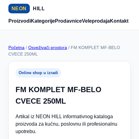
NEON
HILL
Proizvodi
Kategorije
Prodavnice
Veleprodaja
Kontakt
Početna
/
Osveživači prostora
/ FM KOMPLET MF-BELO
CVECE 250ML
Online shop u izradi
FM KOMPLET MF-BELO
CVECE 250ML
Artikal iz NEON HILL informativnog kataloga
proizvoda za kućnu, poslovnu ili profesionalnu
upotrebu.