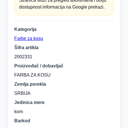
Stranica služi za pregled asortimana i bolju
dostupnost informacija na Google pretrazi.
Kategorija
Farbe za kosu
Šifra artikla
2002331
Proizvođač / dobavljač
FARBA ZA KOSU
Zemlja porekla
SRBIJA
Jedinica mere
kom
Barkod