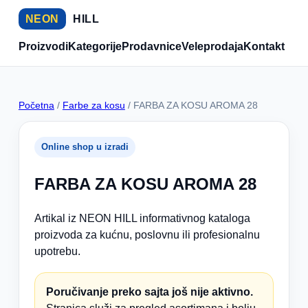
NEON
HILL
Proizvodi
Kategorije
Prodavnice
Veleprodaja
Kontakt
Početna
/
Farbe za kosu
/ FARBA ZA KOSU AROMA 28
Online shop u izradi
FARBA ZA KOSU AROMA 28
Artikal iz NEON HILL informativnog kataloga
proizvoda za kućnu, poslovnu ili profesionalnu
upotrebu.
Poručivanje preko sajta još nije aktivno.