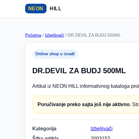
NEON
HILL
Početna
/
Izbeljivači
/ DR.DEVIL ZA BUDJ 500ML
Online shop u izradi
DR.DEVIL ZA BUDJ 500ML
Artikal iz NEON HILL informativnog kataloga proi
Poručivanje preko sajta još nije aktivno.
Str
Kategorija
Izbeljivači
Šifra artikla
2003152