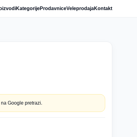
oizvodi
Kategorije
Prodavnice
Veleprodaja
Kontakt
 na Google pretrazi.