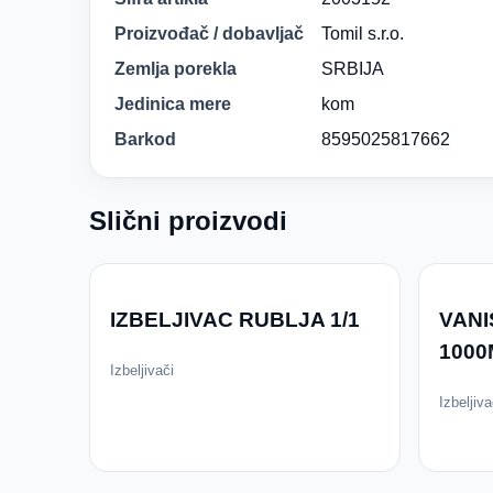
Proizvođač / dobavljač
Tomil s.r.o.
Zemlja porekla
SRBIJA
Jedinica mere
kom
Barkod
8595025817662
Slični proizvodi
IZBELJIVAC RUBLJA 1/1
VANI
1000
Izbeljivači
Izbeljiva