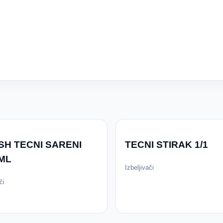
SH TECNI SARENI
TECNI STIRAK 1/1
ML
Izbeljivači
či