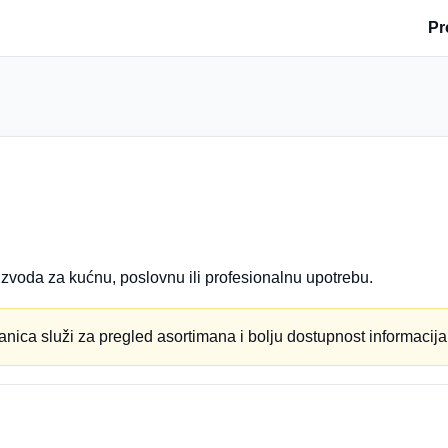
Pr
zvoda za kućnu, poslovnu ili profesionalnu upotrebu.
anica služi za pregled asortimana i bolju dostupnost informacija