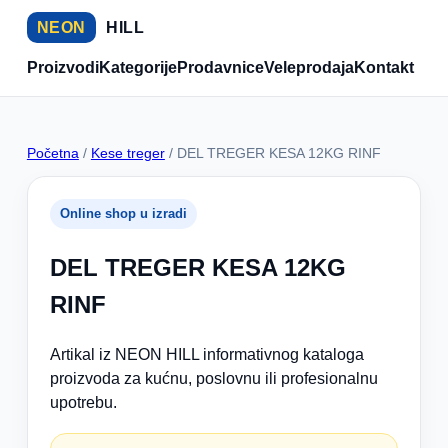
NEON
HILL
Proizvodi
Kategorije
Prodavnice
Veleprodaja
Kontakt
Početna
/
Kese treger
/ DEL TREGER KESA 12KG RINF
Online shop u izradi
DEL TREGER KESA 12KG
RINF
Artikal iz NEON HILL informativnog kataloga
proizvoda za kućnu, poslovnu ili profesionalnu
upotrebu.