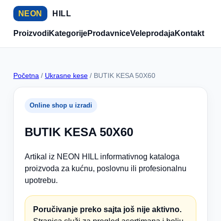
NEON
HILL
Proizvodi
Kategorije
Prodavnice
Veleprodaja
Kontakt
Početna
/
Ukrasne kese
/ BUTIK KESA 50X60
Online shop u izradi
BUTIK KESA 50X60
Artikal iz NEON HILL informativnog kataloga
proizvoda za kućnu, poslovnu ili profesionalnu
upotrebu.
Poručivanje preko sajta još nije aktivno.