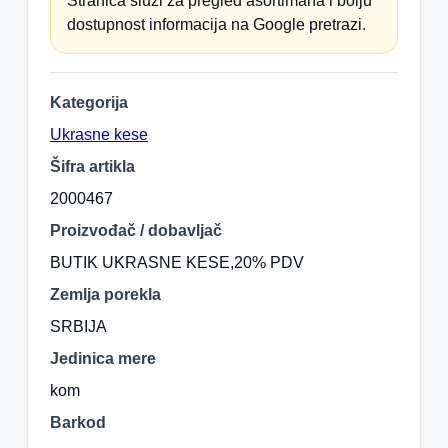
Stranica služi za pregled asortimana i bolju
dostupnost informacija na Google pretrazi.
Kategorija
Ukrasne kese
Šifra artikla
2000467
Proizvođač / dobavljač
BUTIK UKRASNE KESE,20% PDV
Zemlja porekla
SRBIJA
Jedinica mere
kom
Barkod