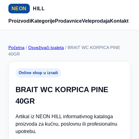
NEON
HILL
Proizvodi
Kategorije
Prodavnice
Veleprodaja
Kontakt
Početna
/
Osveživači toaleta
/ BRAIT WC KORPICA PINE
40GR
Online shop u izradi
BRAIT WC KORPICA PINE
40GR
Artikal iz NEON HILL informativnog kataloga
proizvoda za kućnu, poslovnu ili profesionalnu
upotrebu.