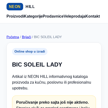
NEON
HILL
Proizvodi
Kategorije
Prodavnice
Veleprodaja
Kontakt
Početna
/
Brijači
/ BIC SOLEIL LADY
Online shop u izradi
BIC SOLEIL LADY
Artikal iz NEON HILL informativnog kataloga
proizvoda za kućnu, poslovnu ili profesionalnu
upotrebu.
Poručivanje preko sajta još nije aktivno.