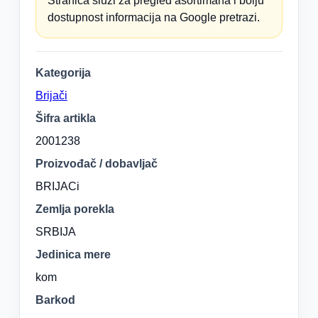
Stranica služi za pregled asortimana i bolju
dostupnost informacija na Google pretrazi.
Kategorija
Brijači
Šifra artikla
2001238
Proizvođač / dobavljač
BRIJACi
Zemlja porekla
SRBIJA
Jedinica mere
kom
Barkod