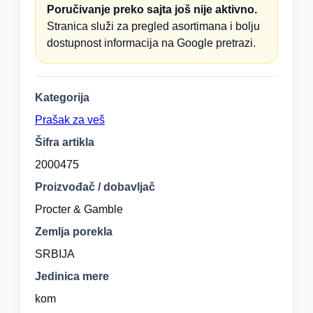
Poručivanje preko sajta još nije aktivno.
Stranica služi za pregled asortimana i bolju
dostupnost informacija na Google pretrazi.
Kategorija
Prašak za veš
Šifra artikla
2000475
Proizvođač / dobavljač
Procter & Gamble
Zemlja porekla
SRBIJA
Jedinica mere
kom