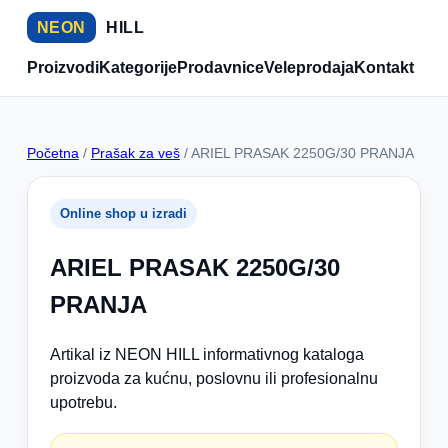
NEON
HILL
Proizvodi
Kategorije
Prodavnice
Veleprodaja
Kontakt
Početna
/
Prašak za veš
/ ARIEL PRASAK 2250G/30 PRANJA
Online shop u izradi
ARIEL PRASAK 2250G/30
PRANJA
Artikal iz NEON HILL informativnog kataloga
proizvoda za kućnu, poslovnu ili profesionalnu
upotrebu.