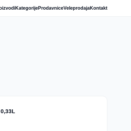
oizvodi
Kategorije
Prodavnice
Veleprodaja
Kontakt
0,33L