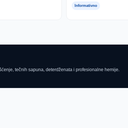
Informativno
šćenje, tečnih sapuna, deterdženata i profesionalne hemije.