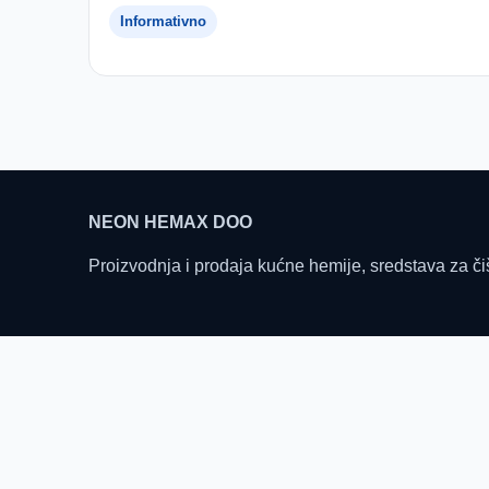
Informativno
NEON HEMAX DOO
Proizvodnja i prodaja kućne hemije, sredstava za či