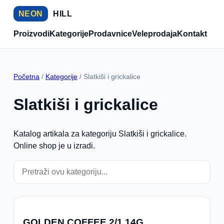
NEON
HILL
Proizvodi
Kategorije
Prodavnice
Veleprodaja
Kontakt
Početna
/
Kategorije
/ Slatkiši i grickalice
Slatkiši i grickalice
Katalog artikala za kategoriju Slatkiši i grickalice.
Online shop je u izradi.
GOLDEN COFFEE 2/1 14G