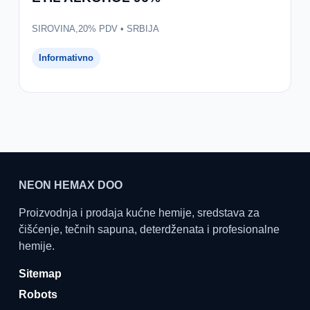
SIROVINA,20% PDV • SRBIJA
Informativno
NEON HEMAX DOO
Proizvodnja i prodaja kućne hemije, sredstava za
čišćenje, tečnih sapuna, deterdženata i profesionalne
hemije.
Sitemap
Robots