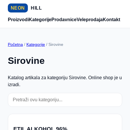
NEON
HILL
Proizvodi
Kategorije
Prodavnice
Veleprodaja
Kontakt
Početna
/
Kategorije
/ Sirovine
Sirovine
Katalog artikala za kategoriju Sirovine. Online shop je u
izradi.
ETIL ALKOHOL 96%