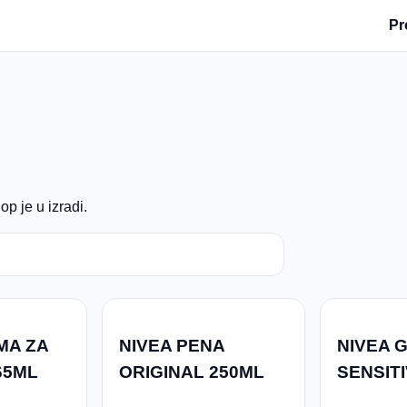
Pr
op je u izradi.
MA ZA
NIVEA PENA
NIVEA 
65ML
ORIGINAL 250ML
SENSITI