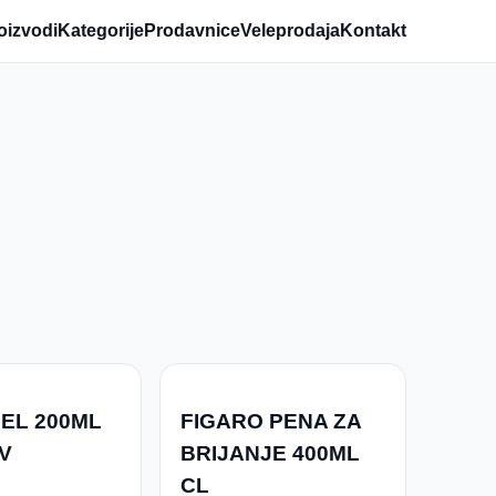
oizvodi
Kategorije
Prodavnice
Veleprodaja
Kontakt
GEL 200ML
FIGARO PENA ZA
V
BRIJANJE 400ML
CL