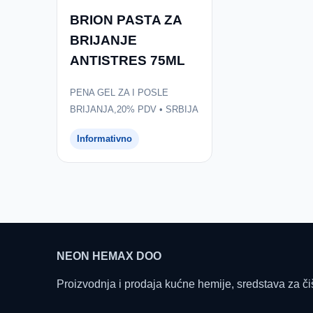
BRION PASTA ZA
BRIJANJE
ANTISTRES 75ML
PENA GEL ZA I POSLE
BRIJANJA,20% PDV • SRBIJA
Informativno
NEON HEMAX DOO
Proizvodnja i prodaja kućne hemije, sredstava za či