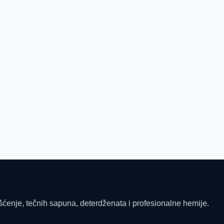
šćenje, tečnih sapuna, deterdženata i profesionalne hemije.