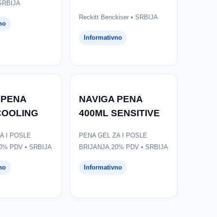
 SRBIJA
Reckitt Benckiser • SRBIJA
no
Informativno
 PENA
NAVIGA PENA
COOLING
400ML SENSITIVE
A I POSLE
PENA GEL ZA I POSLE
0% PDV • SRBIJA
BRIJANJA,20% PDV • SRBIJA
no
Informativno