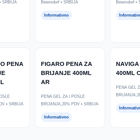
 • SRBIJA
Beiersdorf • SRBIJA
Beiersdorf •
Informativno
Informativ
KO PENA
FIGARO PENA ZA
NAVIGA
JE
BRIJANJE 400ML
400ML 
ML
AR
PENA GEL Z
BRIJANJA,2
POSLE
PENA GEL ZA I POSLE
DV • SRBIJA
BRIJANJA,20% PDV • SRBIJA
Informativ
Informativno