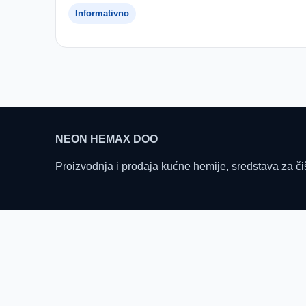
Informativno
NEON HEMAX DOO
Proizvodnja i prodaja kućne hemije, sredstava za či