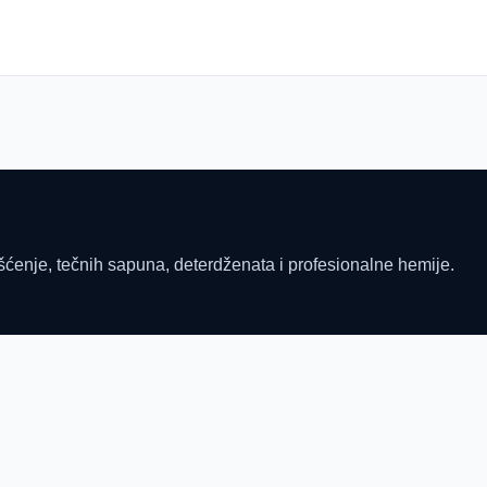
šćenje, tečnih sapuna, deterdženata i profesionalne hemije.