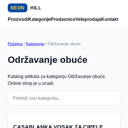
NEON
HILL
Proizvodi
Kategorije
Prodavnice
Veleprodaja
Kontakt
Početna
/
Kategorije
/ Održavanje obuće
Održavanje obuće
Katalog artikala za kategoriju Održavanje obuće.
Online shop je u izradi.
CASABLANKA VOSAK ZA CIPELE